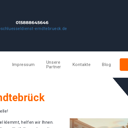
schluesseldienst-erndtebrueck.de
Unsere
e
Impressum
Kontakte
Blog
Partner
ndtebrück
elle!
el klemmt, helfen wir Ihnen.