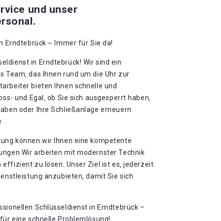
rvice und unser
rsonal.
n Erndtebrück ౼ Immer für Sie da!​
ldienst in Erndtebrück! Wir sind ein
es Team‚ das Ihnen rund um die Uhr zur
arbeiter bieten Ihnen schnelle und
loss- und Egal‚ ob Sie sich ausgesperrt haben‚
haben oder Ihre Schließanlage erneuern
e
rung können wir Ihnen eine kompetente
ungen Wir arbeiten mit modernster Technik
fizient zu lösen. Unser Ziel ist es‚ jederzeit
ienstleistung anzubieten‚ damit Sie sich
sionellen Schlüsseldienst in Erndtebrück –
für eine schnelle Problemlösung!​