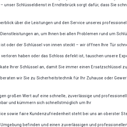
t – unser Schlüsseldienst in Erndtebrück sorgt dafür, dass Sie sc
erblick über die Leistungen und den Service unseres professionel
n Dienstleistungen an, um Ihnen bei allen Problemen rund um Schlü
ist oder der Schlüssel von innen steckt – wir öffnen Ihre Tür schn
 verloren haben oder das Schloss defekt ist, tauschen unsere Ex
ikate Ihrer Schlüssel an, damit Sie immer einen Ersatzschlüssel z
beraten wir Sie zu Sicherheitstechnik für Ihr Zuhause oder Gew
egen großen Wert auf eine schnelle, zuverlässige und professione
ichbar und kümmern sich schnellstmöglich um Ihr
ice sowie faire Kundenzufriedenheit steht bei uns an oberster Stel
r Umgebung befinden und einen zuverlässigen und professionellen